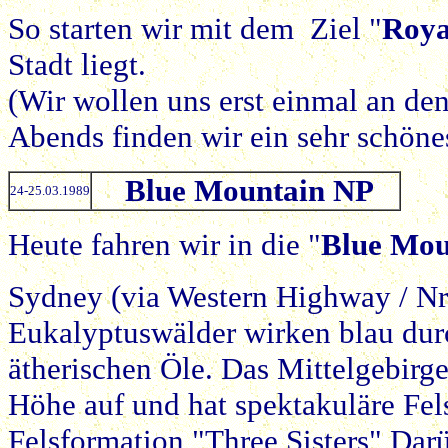
So starten wir mit dem Ziel "
Roya
Stadt liegt.
(Wir wollen uns erst einmal an d
Abends finden wir ein sehr schöne
Blue Mountain NP
24-25.03.1989
Heute fahren wir in die "
Blue Mou
Sydney (via Western Highway / Nr
Eukalyptuswälder wirken blau dur
ätherischen Öle. Das Mittelgebirge
Höhe auf und hat spektakuläre Fel
Felsformation "Three Sisters" Darü