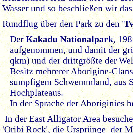
Wasser und so beschließen wir das
Rundflug über den Park zu den '
Tw
Der
Kakadu Nationalpark
, 198
aufgenommen, und damit der grö
qkm) und der drittgrößte der Wel
Besitz mehrerer Aborigine-Clans
sumpfigem Schwemmland, aus Sa
Hochplateaus.
In der Sprache der Aboriginies h
In der East Alligator Area besuch
'Oribi Rock', die Ursprünge der M