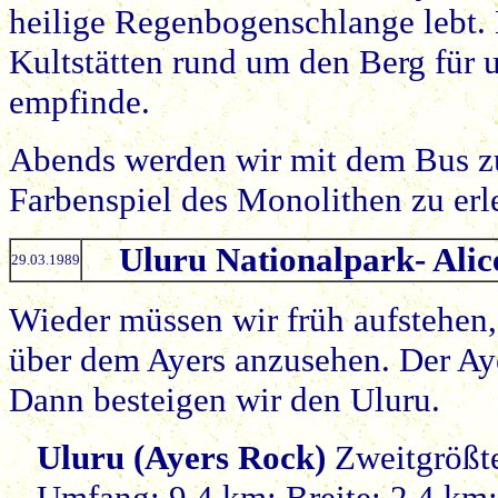
heilige Regenbogenschlange lebt. B
Kultstätten rund um den Berg für u
empfinde.
Abends werden wir mit dem Bus zu
Farbenspiel des Monolithen zu erl
Uluru Nationalpark- Alic
29.03.1989
Wieder müssen wir früh aufstehen
über dem Ayers anzusehen. Der Ay
Dann besteigen wir den Uluru.
Uluru (Ayers Rock)
Zweitgrößte
Umfang: 9,4 km; Breite: 2,4 km