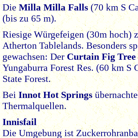
Die
Milla Milla Falls
(70 km S Cai
(bis zu 65 m).
Riesige Würgefeigen (30m hoch) z
Atherton Tablelands. Besonders s
gewachsen: Der
Curtain Fig Tree
Yungaburra Forest Res. (60 km S 
State Forest.
Bei
Innot Hot Springs
übernachte
Thermalquellen.
Innisfail
Die Umgebung ist Zuckerrohranba