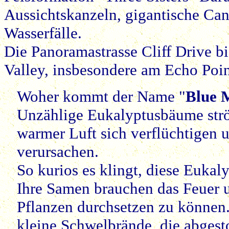
Aussichtskanzeln, gigantische Ca
Wasserfälle.
Die Panoramastrasse Cliff Drive bi
Valley, insbesondere am Echo Poin
Woher kommt der Name "
Blue 
Unzählige Eukalyptusbäume ström
warmer Luft sich verflüchtigen 
verursachen.
So kurios es klingt, diese Eukal
Ihre Samen brauchen das Feuer 
Pflanzen durchsetzen zu können.
kleine Schwelbrände, die abges