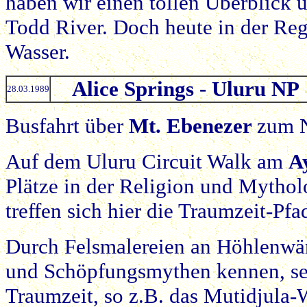
haben wir einen tollen Überblick ü
Todd River. Doch heute in der Rege
Wasser.
Alice Springs - Uluru NP
28.03.1989
Busfahrt über
Mt. Ebenezer
zum N
Auf dem Uluru Circuit Walk am
A
Plätze in der Religion und Mythol
treffen sich hier die Traumzeit-Pfa
Durch Felsmalereien an Höhlenwä
und Schöpfungsmythen kennen, seh
Traumzeit, so z.B. das Mutidjula-