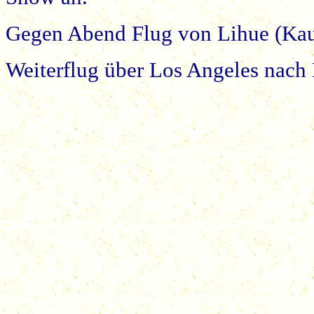
Gegen Abend Flug von Lihue (Kau
Weiterflug über Los Angeles nach