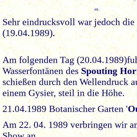
an.
Sehr eindrucksvoll war jedoch di
(19.04.1989).
Am folgenden Tag (20.04.1989)fuh
Wasserfontänen des
Spouting Ho
schießen durch den Wellendruck au
einem Gysier, steil in die Höhe.
21.04.1989 Botanischer Garten '
O
Am 22. 04. 1989 verbringen wir a
Show an.