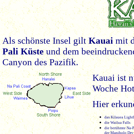
Als schönste Insel gilt
Kauai
mit d
Pali Küste
und dem beeindrucke
Canyon des Pazifik.
Kauai ist n
Woche Hote
Hier erkun
das Kilauea Light
die Wailua Falls
die berühmte Na-P
der Maniholo Dry